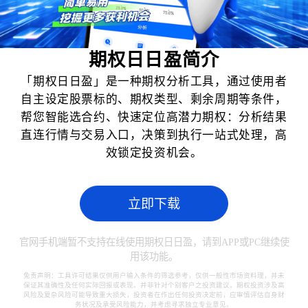
期权日日盈简介
「期权日日盈」是一种期权分析工具，通过使用者
自主设定股票标的、期权类型、剩余周期等条件，
帮您智能选合约、快速定位高潜力期权：分析结果
直连行情与交易入口，决策到执行一站式处理，高
效锁定投资机会。
立即下载
官网手机端暂不支持在线使用期权日日盈，请到APP或PC继续使
用该功能。
免责声明：工具许可结果仅供用户输入条件的筛选参考，仅供一般性市场资料理，并未
保证其准确性及任何实际回报或表现。并非针对个别客户之投资建议。期权投资涉及高
风险及复杂风险可能导致重大损失，投资者在作出任何投资决定前，应审慎评估自身财
务状况及承受风险能力，并考虑寻求独立专业意见。