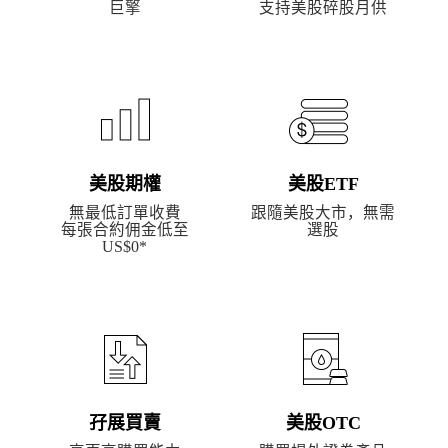
巨擎
支持美股碎股月供
美股期權
美股ETF
無最低訂單收費
跟隨美股大市，無需
每張合約佣金低至
選股
US$0*
孖展買賣
美股OTC