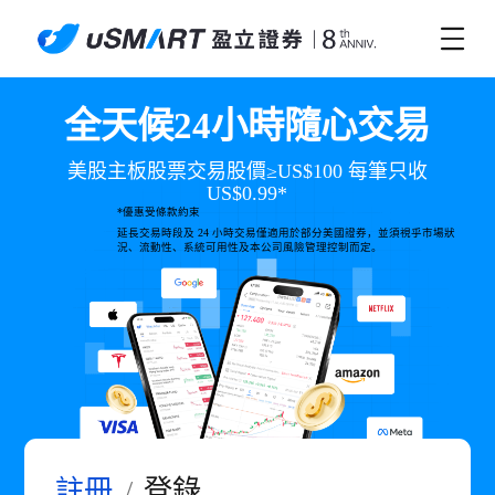
全天候24小時隨心交易
美股主板股票交易股價≥US$100 每筆只收
US$0.99*
*優惠受條款約束
延長交易時段及 24 小時交易僅適用於部分美國證券，並須視乎市場狀
況、流動性、系統可用性及本公司風險管理控制而定。
註冊
/
登錄