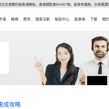
您正在瀏覽的是香港網站，香港證監會BJA907號，投資有風險，交易需謹
市場
機構
費用
優惠活動
幫助中心
盈廣場
下載
關
速成攻略