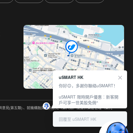
室
uSMART HK
你好😊，多謝你聯絡uSMART！
uSMART 限時開戶優惠︰新客開
戶可享一世美股免佣^
提供意見(第五類) 、就機構融資提供意見（第六類）及提供資產管理（第九
回覆至 uSMART HK