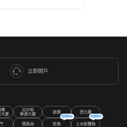
立即開戶
鑼灣
尖沙咀
啟德
西九龍
富大廈
華源大廈
即將對外
即將對外
門
落馬洲
旺角
上水新豐路