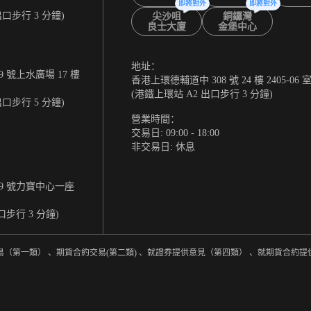
即將對外
即將對外
出口步行 3 分鐘)
尖沙咀
銅鑼灣
良士大廈
金堡中心
地址：
 號上水廣場 17 樓
香港上環德輔道中 308 號 24 樓 2405-06 
(港鐵上環站 A2 出口步行 3 分鐘)
出口步行 5 分鐘)
營業時間：
交易日: 09:00 - 18:00
非交易日: 休息
9 號力寶中心一座
口步行 3 分鐘)
易（第一類） 、期貨合約交易(第二類) 、就證券提供意見（第四類） 、就期貨合約