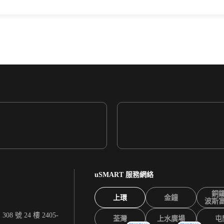
uSMART 服務網絡
銅
上環
金鐘
波斯
 號 24 樓 2405-
荃灣
上水廣場
屯