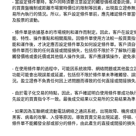
- 當設定條件單時，客戶同時須要注意設定的觸發價格或委託價
的買賣盤機制或距離市場實時價位的限制等因素，出現盈立證券無
易所內執行的情況。所以，客戶設定條件單前，應先確認條件單當
及股票的波動。
- 條件單是依據基本的市場規則和運作而制定。因此，客戶在設定
能、特性、操作重點和相關風險。因條件單使用方法較一般買賣指
能和運作後，才決定應否設定條件單及如何設定條件單。客戶須自
條件單而引致的任何直接或間接損失，包括但不限於不了解執行邏
觸發價格或委託價或其他個人操作失誤。客戶應謹慎操作，避免承
- 在使用條件單的過程中，可能因系統故障、網絡問題或其他盈
功能可能會出現誤差或延遲，包括但不限於條件單未準確觸發、誤
況。盈立證券不負責任何因上述問題而導致的任何直接或間接損失
- 由於電子化交易的特點，因此，客戶確認明白使用條件單成功
先設定的買賣指令不一致。最後成交結果以交易所的交易結果為準
- 如果因為互聯網或流動電話網絡之通訊系統，出現故障、機房
黑客、病毒的攻擊、入侵等原因，導致買賣交易出現延遲、停頓、
條件單不能觸發全部或部分的條件，由此產生的直接或間接的損失