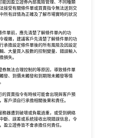
，可能因盈立證券內部風險管理、不同種類
法接受有關條件單或買賣指令無法送到交
中所有詳情為正確及了解市場實時的狀況
條件單前，應先清楚了解條件單內的功
令複雜，建議客戶先清楚了解條件單的功
行承擔設定條件單後的所有風險及因設定
輯、大量買入股數的控制變量、錯誤輸入
擔損失。
立證券無法合理控制的等原因，導致條件單
觸發、到價未觸發和到期限未觸發等情
。
執行的買賣指令有時候可能會出現與客戶預
，客戶須自行承擔相關後果和責任。
或服務器遭到破壞或負載過重，或受到網絡
中斷、誤差或系統接收出現錯誤信息，令
，盈立證券皆不會承擔任何責任。