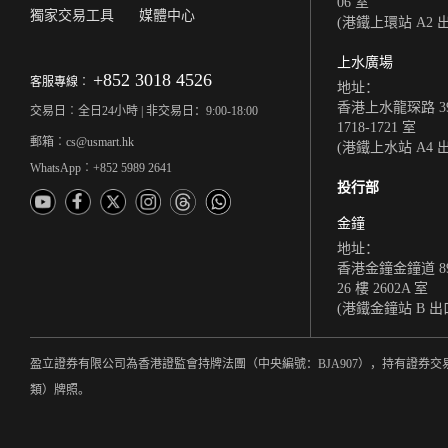
06 室
獨家交易工具
媒體中心
(港鐵上環站 A2 
上水廣場
+852 3018 4526
客服專線︰
地址：
香港上水龍琛路 39
交易日︰全日24小時 | 非交易日：9:00-18:00
1718-1721 室
郵箱︰cs@usmart.hk
(港鐵上水站 A4 
WhatsApp︰+852 5989 2641
投行部
金鐘
地址：
香港金鐘金鐘道 8
26 樓 2602A 室
(港鐵金鐘站 B 出
盈立證券有限公司為香港證監會持牌法團（中央編號：BJA907），持有證券交
類）牌照。