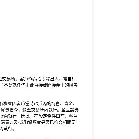
送至交易所。客戶作為指令發出人，需自行
」)不會就任何由此直接或間接產生的損害
將有機會因客戶當時賬戶內的持倉、資金、
的買賣指令，送至交易所內執行。盈立證券
所內執行。因此，在設定條件單前，客戶
購買力及/或融資額度是否已符合相關要
內執行。