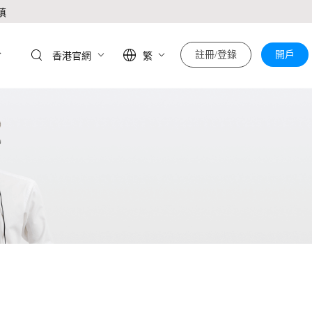
慎
於
註冊/登錄
開戶
香港官網
繁