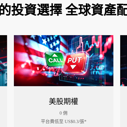
的投資選擇 全球資產
美股期權
0 佣
平台費低至 US$0.3/張*