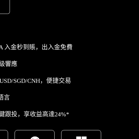
A 入金秒到賬，出入金免費
級響應
USD/SGD/CNH，便捷交易
語言
鍵跟投，享收益高達24%*