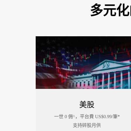
多元化
美股
一世 0 佣^，平台費 US$0.99/筆*
支持碎股月供