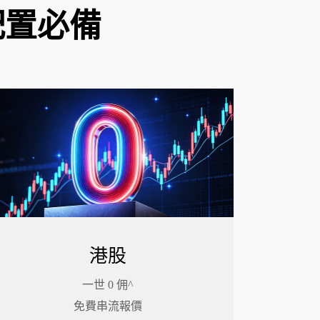
配置必備
港股
一世 0 佣^
免費串流報價