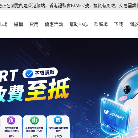
您正在瀏覽的是香港網站，香港證監會BJA907號，投資有風險，交易需謹
市場
機構
費用
優惠活動
幫助中心
盈廣場
下載
關