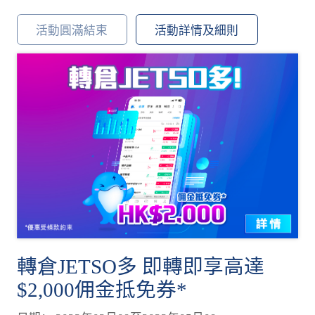
活動圓滿結束
活動詳情及細則
轉倉JETSO多 即轉即享高達
$2,000佣金抵免券*