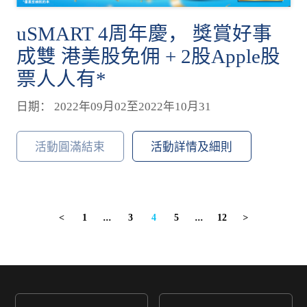
uSMART 4周年慶， 獎賞好事
成雙 港美股免佣 + 2股Apple股
票人人有*
日期： 2022年09月02至2022年10月31
活動圓滿結束
活動詳情及細則
1
...
3
4
5
...
12
<
>