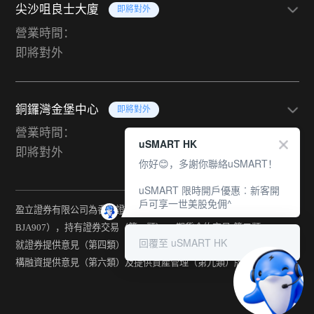
尖沙咀良士大廈
即將對外
營業時間：
即將對外
銅鑼灣金堡中心
即將對外
營業時間：
uSMART HK
即將對外
你好😊，多謝你聯絡uSMART！
uSMART 限時開戶優惠︰新客開
戶可享一世美股免佣^
盈立證券有限公司為香港證監會持牌法團（中央編號：
BJA907），持有證券交易（第一類） 、期貨合約交易(第二類) 、
回覆至 uSMART HK
就證券提供意見（第四類） 、就期貨合約提供意見(第五類) 、就機
構融資提供意見（第六類）及提供資產管理（第九類）牌照。