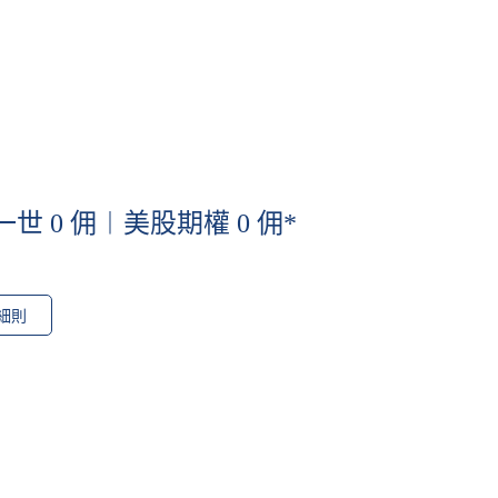
一世 0 佣︱美股期權 0 佣*
細則