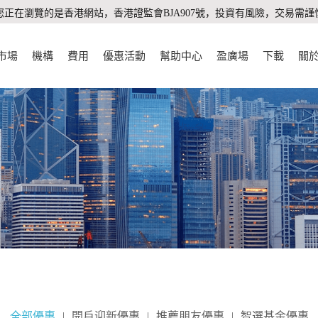
您正在瀏覽的是香港網站，香港證監會BJA907號，投資有風險，交易需謹
市場
機構
費用
優惠活動
幫助中心
盈廣場
下載
關
全部優惠
|
開戶迎新優惠
|
推薦朋友優惠
|
智選基金優惠