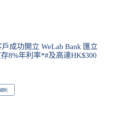
戶成功開立 WeLab Bank 匯立
8%年利率*#及高達HK$300
細則