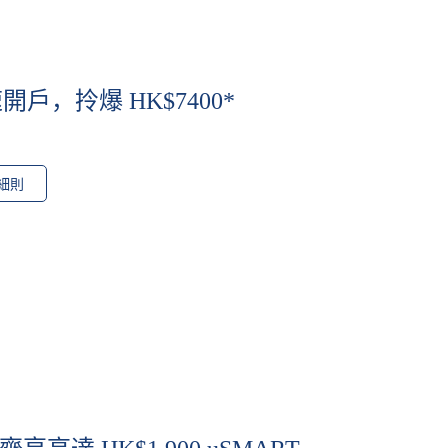
，拎爆 HK$7400*
細則