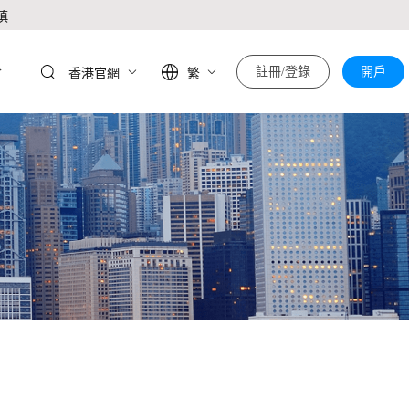
慎
於
註冊/登錄
開戶
香港官網
繁