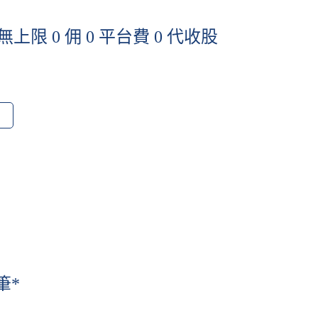
 無上限 0 佣 0 平台費 0 代收股
筆*