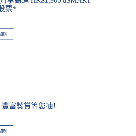
高達 HK$1,900 uSMART
A股票*
細則
務 豐富獎賞等您抽！
細則