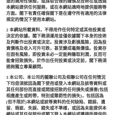
途的適用性保證，或採取合理的謹慎及技術在或透過
本網站提供任何服務，或在本網站適時地提供服務等
方面。閣下有責任確保閣下是在遵守所有適用的法律
規定的情況下使用本網站。
2
本網站所載資料，不得用作任何特定或其他投資或
決定的依據。閣下務須運用並僅依據閣下本身的技術
及判斷作出投資或決定。投資涉及虧損風險，因為投
資價格及收入可升可跌，甚至變成毫無價值。投資存
在固有風險，即投資未必一定能夠賺取利潤，反而可
能會招致損失。於作出任何投資或決定前，閣下務須
諮詢獨立專業顧問。
3
本公司、本公司的關聯公司及相聯公司在任何情況
下均毋須就因為閣下使用或登入本網站及該等資料或
其任何部份而直接或間接招致的任何損失或損害
(
包括
相應產生或附帶，特別或懲罰性的損失
)
，包括因為
(
但不限於
)
本網站或該等資料的任何缺陷、錯誤、遺
留、瑕疵、失誤、錯失或不準確，或因為未能提供本
網站或其任何部份或閣下登入本網站或獲得所提供的