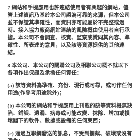
7
網站和手機應用也許連結使用者有興趣的網站，儘
管上述資訊乃基於本公司認為可靠的來源，但本公司
並不保證其準確性，而資訊亦可能屬於不完整或過
時。接入協力廠商網站連結的風險概由使用者自行承
擔。本公司不會調查、核實、監察或贊同其內容、準
確性、所表達的意見，以及該等資源提供的其他連
結。
8
本公司、本公司的關聯公司及相聯公司概不就以下
各項作出保證及承擔任何責任：
(a)
該等資料為準確、充份、現行或可靠，或可作任何
用途
(
作參考用途除外
)
；
(b)
本公司的網站和手機應用上刊載的該等資料概無缺
陷、錯誤、遺漏、病毒或可能改變、抹除、增加或損
壞閣下的軟件、數據或設備的任何東西；
(c)
通過互聯網發送的訊息，不受到攔截、破壞或沒有