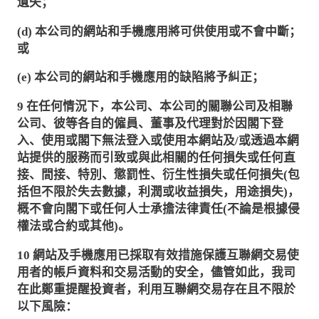
遺失；
(d)
本公司的網站和手機應用將可供使用或不會中斷；
或
(e)
本公司的網站和手機應用的缺陷將予糾正；
9
在任何情況下，本公司、本公司的關聯公司及相聯
公司、彼等各自的僱員、董事及代理對於因閣下登
入、使用或閣下無法登入或使用本網站及
/
或透過本網
站提供的服務而引致或與此相關的任何損失或任何直
接、間接、特別、懲罰性、衍生性損失或任何損失
(
包
括但不限於失去數據，利潤或收益損失，用途損失
)
，
概不會向閣下或任何人士承擔法律責任
(
不論是根據侵
權法或合約或其他
)
。
10
網站及手機應用已採取有效措施保護互聯網交易使
用者的帳戶資料和交易活動的安全，儘管如此，我司
在此鄭重提醒投資者，利用互聯網交易存在且不限於
以下風險：